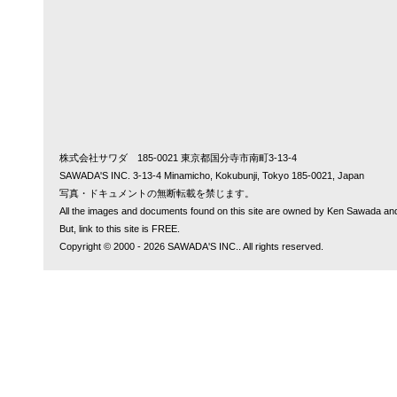
シルバー・ダーツ
Cinnamon Dart
シナモン・ダーツ
Rusty Dart
ラスティー・ダーツ
Cream Dart
クリーム・ダーツ
株式会社サワダ 185-0021 東京都国分寺市南町3-13-4
Orange Flame- Heron
SAWADA'S INC. 3-13-4 Minamicho, Kokubunji, Tokyo 185-0021, Japan
オレンジ・フレーム・ヘロン
写真・ドキュメントの無断転載を禁じます。
All the images and documents found on this site are owned by Ken Sawada and
Orange Flame- Hair
But, link to this site is FREE.
オレンジ・フレーム・ヘアー
Copyright © 2000 - 2026 SAWADA'S INC.. All rights reserved.
White Winged Akroyd
ホワイトウィング・アクロイド
Silver White
シルバー・ホワイト
Onset
オンセット