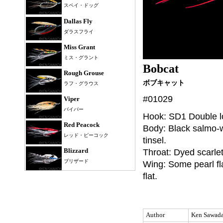
スペイ・ドッグ
Dallas Fly
ダラスフライ
Miss Grant
ミス・グラント
Bobcat
Rough Grouse
ボブキャット
ラフ・グラウス
#01029
Viper
バイパー
Hook: SD1 Double l
Red Peacock
Body: Black salmo-w
レッド・ピーコック
tinsel.
Throat: Dyed scarlet
Blizzard
ブリザード
Wing: Some pearl fla
flat.
Honey Squad
ハニー・スカッド
Olive Squad
オリーブ・スカッド
Author
Ken Sawad