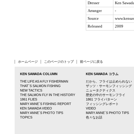
Dresser
Ken Sawad
Black Squad
ブラック・スカッド
Arranger
-
Source
www.kensa
Bronze King
ブロンズ・キング
Released
2009
Bronze Queen
ブロンズ・クィーン
Gray Dart
グレイ・ダーツ
ホームページ
このページのトップ
前ページに戻る
Black Dart
ブラック・ダーツ
KEN SAWADA COLUMN
KEN SAWADA コラム
Yellow Dart
THE LIFE AS A FLY FISHERMAN
だから、フライは止められない
THAT`S SALMON FISHING
ザッツ・サーモンフィッシング
イエロー・ダーツ
NEW TACTICS
ニュータクティクス
THE SALMON FLY IN THE HISTORY
歴史の中のサーモンフライ
Brown Dart
1861 FLIES
1861 フライパターン
ブラウン・ダーツ
MARY ANNE`S FISHING REPORT
フィッシングレポート
KEN SAWADA VIDEO
VIDEO
Honey Dart
MARY ANNE`S PHOTO TIPS
MARY ANNE`S PHOTO TIPS
TOPICS
色々なお話
ハニー・ダーツ
Silver Dart