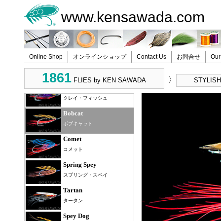
Claret Squilla
www.kensawada.com
クラレット・スクィーラ
Yellow Squilla
イエロー・スクィーラ
Online Shop
オンラインショップ
Contact Us
お問合せ
Our
Green Squilla
グリーン・スクィーラ
1861
〉
FLIES by KEN SAWADA
STYLISH
Cray Fish
クレイ・フィッシュ
Bobcat
ボブキャット
Comet
コメット
Spring Spey
スプリング・スペイ
Tartan
タータン
Spey Dog