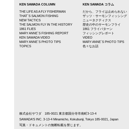
KEN SAWADA COLUMN
KEN SAWADA コラム
THE LIFE AS A FLY FISHERMAN
だから、フライは止められない
THAT`S SALMON FISHING
ザッツ・サーモンフィッシング
NEW TACTICS
ニュータクティクス
THE SALMON FLY IN THE HISTORY
歴史の中のサーモンフライ
1861 FLIES
1861 フライパターン
MARY ANNE`S FISHING REPORT
フィッシングレポート
KEN SAWADA VIDEO
VIDEO
MARY ANNE`S PHOTO TIPS
MARY ANNE`S PHOTO TIPS
TOPICS
色々なお話
株式会社サワダ 185-0021 東京都国分寺市南町3-13-4
SAWADA'S INC. 3-13-4 Minamicho, Kokubunji, Tokyo 185-0021, Japan
写真・ドキュメントの無断転載を禁じます。