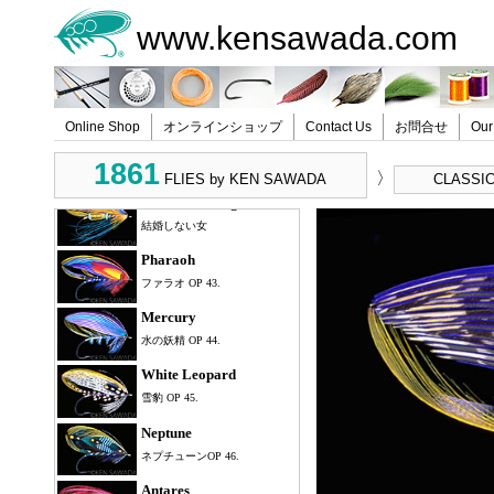
www.kensawada.com
Treasure Of Indies
貴石
Triumph
凱旋
Online Shop
オンラインショップ
Contact Us
お問合せ
Our
Tropical Night
1861
南国の夜
〉
FLIES by KEN SAWADA
CLASSIC
Unmarried Angel
結婚しない女
Pharaoh
ファラオ OP 43.
Mercury
水の妖精 OP 44.
White Leopard
雪豹 OP 45.
Neptune
ネプチューンOP 46.
Antares