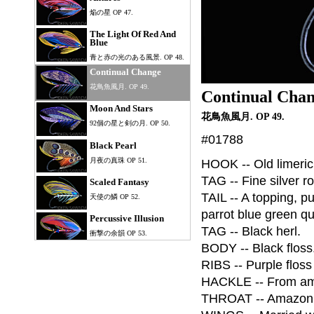
焔の星 OP 47.
The Light Of Red And
Blue
青と赤の光のある風景. OP 48.
Continual Change
花鳥魚風月. OP 49.
Continual Cha
Moon And Stars
花鳥魚風月. OP 49.
92個の星と剣の月. OP 50.
#01788
Black Pearl
月夜の真珠 OP 51.
HOOK -- Old limeric
TAG -- Fine silver ro
Scaled Fantasy
TAIL -- A topping, p
天使の鱗 OP 52.
parrot blue green qui
Percussive Illusion
TAG -- Black herl.
衝撃の余韻 OP 53.
BODY -- Black floss
Shower Of Stars
RIBS -- Purple floss 
星降る夜 OP 54.
HACKLE -- From amaz
Germinating Period
THROAT -- Amazon pa
発芽期 OP 55.