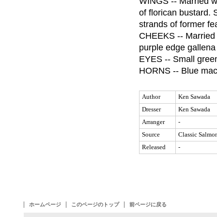
WINGS -- Married wi
Nearest To Victory
of florican bustard. 
爆発の予感 OP 56.
strands of former fe
CHEEKS -- Married w
Calor Del Sol
陽炎 OP 57.
purple edge gallena 
EYES -- Small green 
Solar Wind
HORNS -- Blue mac
灼熱
Provocation
赤の挑発
Author
Ken Sawada
Dresser
Ken Sawada
Convergence
藍の収束
Arranger
-
Source
Classic Salmon
Fuga
風雅
Released
-
Fireworks
夜空に咲く華
ホームページ
このページのトップ
前ページに戻る