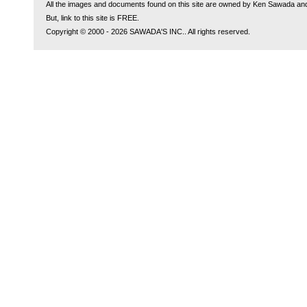
All the images and documents found on this site are owned by Ken Sawada and
But, link to this site is FREE.
Copyright © 2000 - 2026 SAWADA'S INC.. All rights reserved.