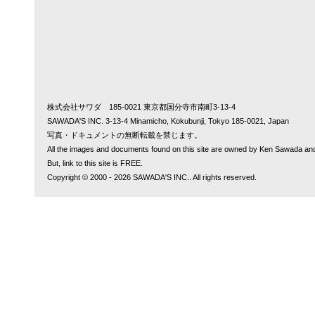
株式会社サワダ 185-0021 東京都国分寺市南町3-13-4
SAWADA'S INC. 3-13-4 Minamicho, Kokubunji, Tokyo 185-0021, Japan
写真・ドキュメントの無断転載を禁じます。
All the images and documents found on this site are owned by Ken Sawada and
But, link to this site is FREE.
Copyright © 2000 - 2026 SAWADA'S INC.. All rights reserved.