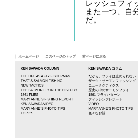
レッシュフィ
また一つ、自
だ。
ホームページ
このページのトップ
前ページに戻る
KEN SAWADA COLUMN
KEN SAWADA コラム
THE LIFE AS A FLY FISHERMAN
だから、フライは止められない
THAT`S SALMON FISHING
ザッツ・サーモンフィッシング
NEW TACTICS
ニュータクティクス
THE SALMON FLY IN THE HISTORY
歴史の中のサーモンフライ
1861 FLIES
1861 フライパターン
MARY ANNE`S FISHING REPORT
フィッシングレポート
KEN SAWADA VIDEO
VIDEO
MARY ANNE`S PHOTO TIPS
MARY ANNE`S PHOTO TIPS
TOPICS
色々なお話