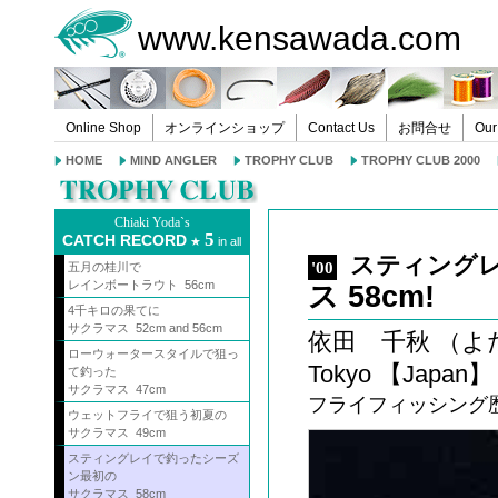
www.kensawada.com
Online Shop
オンラインショップ
Contact Us
お問合せ
Our
HOME
MIND ANGLER
TROPHY CLUB
TROPHY CLUB 2000
Chiaki Yoda`s
5
CATCH RECORD
★
in all
スティング
'00
五月の桂川で
レインボートラウト 56cm
ス 58cm!
4千キロの果てに
サクラマス 52cm and 56cm
依田 千秋 （よだち
ローウォータースタイルで狙っ
Tokyo 【Japan】
て釣った
サクラマス 47cm
フライフィッシング歴1
ウェットフライで狙う初夏の
サクラマス 49cm
スティングレイで釣ったシーズ
ン最初の
サクラマス 58cm