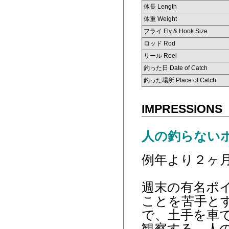
体長 Length
体重 Weight
フライ Fly & Hook Size
ロッド Rod
リール Reel
釣った日 Date of Catch
釣った場所 Place of Catch
IMPRESSIONS
人の釣らない
例年より２ヶ
週末の有名ポ
ことを苦手と
で、土手を車
観察する。人