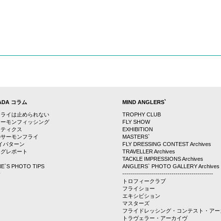
WADA コラム
MIND ANGLERS`
フライは止められない
TROPHY CLUB
サーモンフィッシング
FLY SHOW
クティクス
EXHIBITION
のサーモンフライ
MASTERS`
ライパターン
FLY DRESSING CONTEST Archives
ングレポート
TRAVELLER Archives
TACKLE IMPRESSIONS Archives
E`S PHOTO TIPS
ANGLERS` PHOTO GALLERY Archives
話
----------------------------------------------
トロフィークラブ
フライショー
エキシビション
マスターズ
フライドレッシング・コンテスト・アー
トラヴェラー・アーカイヴ