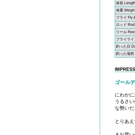
体長 Lengt
体重 Weigh
フライ Fly &
ロッド Rod
リール Ree
フライライン F
釣った日 Date
釣った場所 Pl
IMPRESS
ゴールデ
にわかに
うるさい
な勢いだ
とりあえ
まだ早い