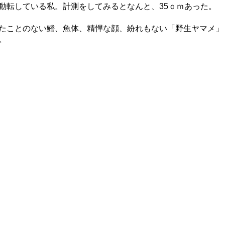
動転している私。計測をしてみるとなんと、35ｃｍあった。
たことのない鰭、魚体、精悍な顔、紛れもない「野生ヤマメ」
。