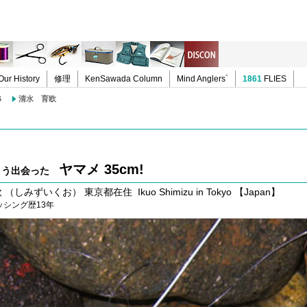
Our History
修理
KenSawada Column
Mind Anglers`
1861
FLIES
6
清水 育欧
ヤマメ 35cm!
とう出会った
しみずいくお） 東京都在住 Ikuo Shimizu in Tokyo 【Japan】
ッシング歴13年