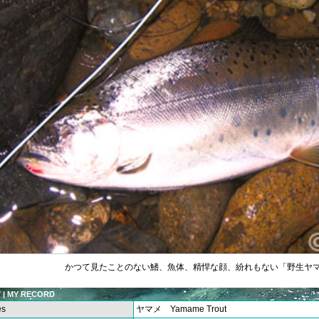
かつて見たことのない鰭、魚体、精悍な顔、紛れもない「野生ヤ
 | MY RECORD
es
ヤマメ Yamame Trout