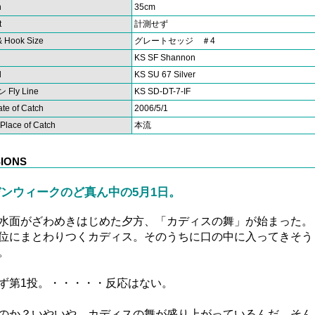
h
35cm
t
計測せず
 Hook Size
グレートセッジ ＃4
KS SF Shannon
l
KS SU 67 Silver
ly Line
KS SD-DT-7-IF
 of Catch
2006/5/1
ace of Catch
本流
IONS
ンウィークのど真ん中の5月1日。
水面がざわめきはじめた夕方、「カディスの舞」が始まった。
位にまとわりつくカディス。そのうちに口の中に入ってきそう
。
ず第1投。・・・・・反応はない。
のか？いやいや、カディスの舞が盛り上がっているんだ、そん