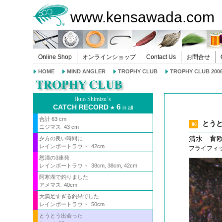
www.kensawada.com
Online Shop
オンラインショップ
Contact Us
お問合せ
HOME
MIND ANGLER
TROPHY CLUB
TROPHY CLUB 200
Ikuo Shimizu`s
6
CATCH RECORD
★
in all
合計 63 cm
とう
'06
ニジマス 43 cm
清水 育欧 （
夕方の良い時間に
レインボートラウト 42cm
フライフィ
怒濤の3連発
レインボートラウト 38cm, 38cm, 42cm
阿寒湖で釣りました
アメマス 40cm
大満足すぎる釣果でした
レインボートラウト 50cm
とうとう出会った