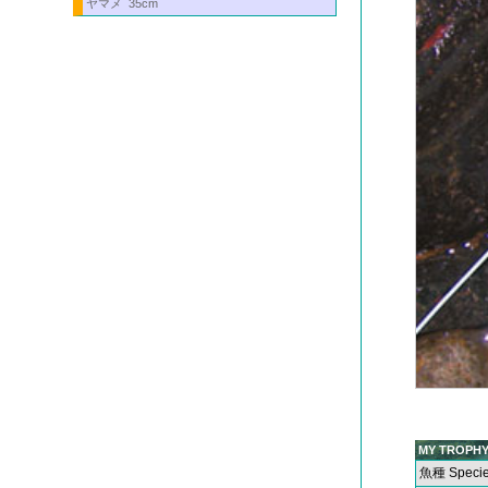
ヤマメ 35cm
MY TROPHY
魚種 Speci