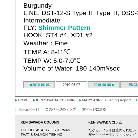
Burgundy
LINE: DST-12-S Type II, Type III, DSS
Intermediate
FLY:
Shimmer Pattern
HOOK: ST4 #4, XD1 #2
Weather：Fine
TEMP A: 8-11℃
TEMP W: 5.0-7.0℃
Volume of Water: 180-140m³/sec
◀ 2010-06-06
2010-06-07
2010-06-08 ▶
ENGL
HOME
KEN SAWADA COLUMN
MARY ANNE'S Fishing Report
ホームページ
このページのトップ
前ページに戻る
KEN SAWADA COLUMN
KEN SAWADA コラム
THE LIFE AS A FLY FISHERMAN
だから、フライは止められない
THAT`S SALMON FISHING
ザッツ・サーモンフィッシング