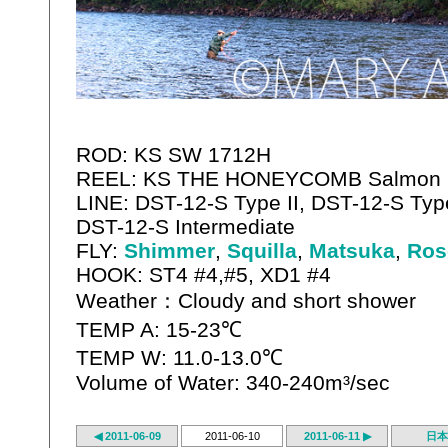
ROD: KS SW 1712H
REEL: KS THE HONEYCOMB Salmon I
LINE: DST-12-S Type II, DST-12-S Type
DST-12-S Intermediate
FLY:
Shimmer
,
Squilla
,
Matsuka
,
Ros
HOOK: ST4 #4,#5, XD1 #4
Weather：Cloudy and short shower
TEMP A: 15-23℃
TEMP W: 11.0-13.0℃
Volume of Water: 340-240m³/sec
◀ 2011-06-09
2011-06-10
2011-06-11 ▶
日本