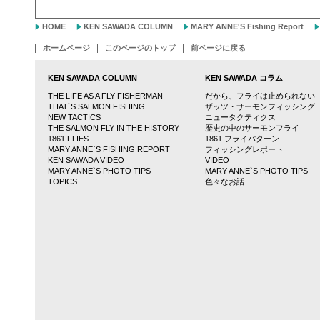
HOME
KEN SAWADA COLUMN
MARY ANNE'S Fishing Report
ホームページ
このページのトップ
前ページに戻る
KEN SAWADA COLUMN
KEN SAWADA コラム
THE LIFE AS A FLY FISHERMAN
だから、フライは止められない
THAT`S SALMON FISHING
ザッツ・サーモンフィッシング
NEW TACTICS
ニュータクティクス
THE SALMON FLY IN THE HISTORY
歴史の中のサーモンフライ
1861 FLIES
1861 フライパターン
MARY ANNE`S FISHING REPORT
フィッシングレポート
KEN SAWADA VIDEO
VIDEO
MARY ANNE`S PHOTO TIPS
MARY ANNE`S PHOTO TIPS
TOPICS
色々なお話