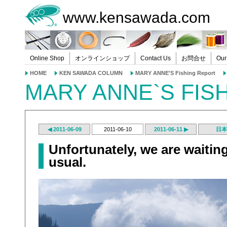
www.kensawada.com
Online Shop
オンラインショップ
Contact Us
お問合せ
Our
HOME
KEN SAWADA COLUMN
MARY ANNE'S Fishing Report
MARY ANNE`S FIS
◀ 2011-06-09
2011-06-10
2011-06-11 ▶
日本
Unfortunately, we are waitin
usual.