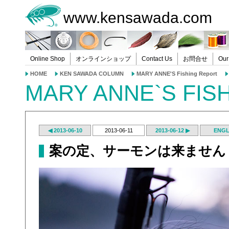
www.kensawada.com
Online Shop
オンラインショップ
Contact Us
お問合せ
Our
HOME
KEN SAWADA COLUMN
MARY ANNE'S Fishing Report
MARY ANNE`S FIS
◀ 2013-06-10
2013-06-11
2013-06-12 ▶
ENGL
案の定、サーモンは来ません