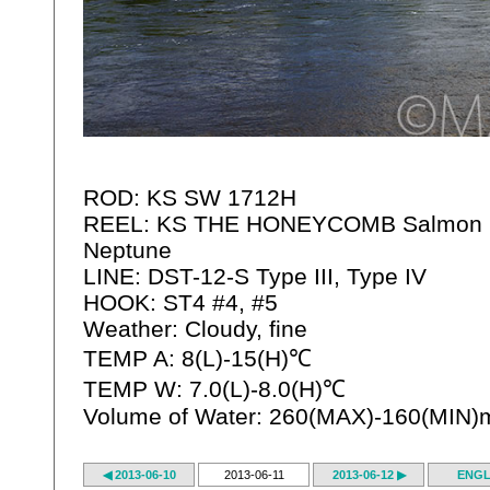
ROD: KS SW 1712H
REEL: KS THE HONEYCOMB Salmon I
Neptune
LINE: DST-12-S Type III, Type IV
HOOK: ST4 #4, #5
Weather: Cloudy, fine
TEMP A: 8(L)-15(H)℃
TEMP W: 7.0(L)-8.0(H)℃
Volume of Water: 260(MAX)-160(MIN)
◀ 2013-06-10
2013-06-11
2013-06-12 ▶
ENGL