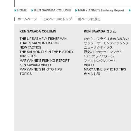
HOME
KEN SAWADA COLUMN
MARY ANNE'S Fishing Report
ホームページ
このページのトップ
前ページに戻る
KEN SAWADA COLUMN
KEN SAWADA コラム
THE LIFE AS A FLY FISHERMAN
だから、フライは止められない
THAT`S SALMON FISHING
ザッツ・サーモンフィッシング
NEW TACTICS
ニュータクティクス
THE SALMON FLY IN THE HISTORY
歴史の中のサーモンフライ
1861 FLIES
1861 フライパターン
MARY ANNE`S FISHING REPORT
フィッシングレポート
KEN SAWADA VIDEO
VIDEO
MARY ANNE`S PHOTO TIPS
MARY ANNE`S PHOTO TIPS
TOPICS
色々なお話