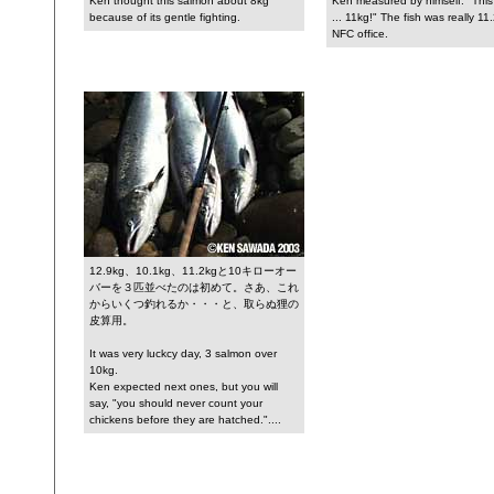
Ken thought this salmon about 8kg
Ken measured by himself. "This
because of its gentle fighting.
... 11kg!" The fish was really 11
NFC office.
12.9kg、10.1kg、11.2kgと10キローオー
バーを３匹並べたのは初めて。さあ、これ
からいくつ釣れるか・・・と、取らぬ狸の
皮算用。
It was very luckcy day, 3 salmon over
10kg.
Ken expected next ones, but you will
say, "you should never count your
chickens before they are hatched."....