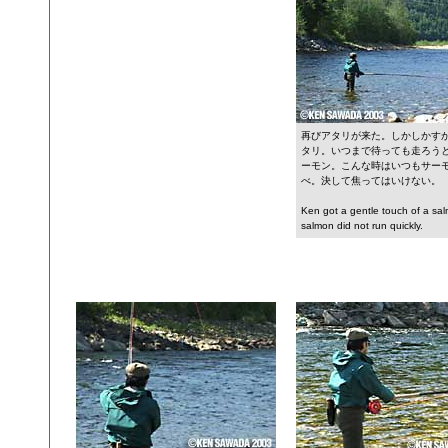
再びアタリが来た。しかしかす
タリ。いつまで待っても走ろう
ーモン。こんな時はいつもサー
べ。決して焦ってはいけない。
Ken got a gentle touch of a sa
salmon did not run quickly.