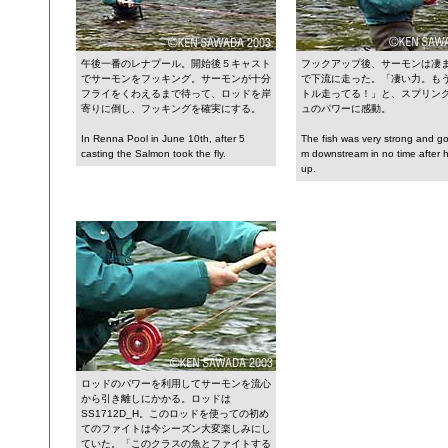
午後一番のレナプール。開始後５キャスト
フックアップ後、サーモンは凄
でサーモンをフッキング。サーモンが十分
で下流に走った。「凄い力。もう
フライをくわえるまで待って、ロッドを岸
トル走ってる！」と、スプリン
寄りに倒し、フッキングを確実にする。
ュのパワーに感動。
In Renna Pool in June 10th, after 5
The fish was very strong and g
casting the Salmon took the fly.
m downstream in no time after 
up.
ロッドのパワーを利用してサーモンを流心
から引き離しにかかる。ロッドは
SS1712D_H。このロッドを使っての初め
てのファイトは今シーズン大変楽しみにし
ていた。「このクラスの魚とファイトする