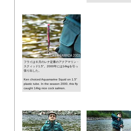
フライは６月のレナ定番のアクアマリン・
スクィッド1.5"。2000年には14kgを引っ
張り出した。
Ken choiced Aquamarine Squid on 1.5"
plastic tube. In the season 2000, this fly
caught 14kg nice cock salmon.