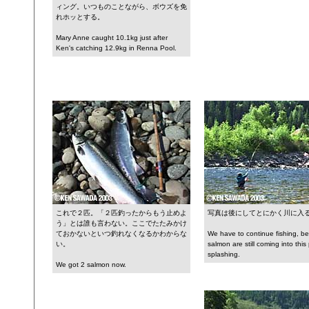
ィング。いつものことながら、ボウズを免
れホッとする。
Mary Anne caught 10.1kg just after
Ken's catching 12.9kg in Renna Pool.
これで２匹。「２匹釣ったからもう止めよ
写真は後にしてとにかく川に入
う」とは誰も言わない。ここでたたみかけ
ておかないといつ釣れなくなるかわからな
We have to continue fishing, b
い。
salmon are still coming into this
splashing.
We got 2 salmon now.