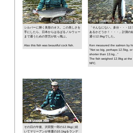
シルバーに輝く美形のオス。この美しさを
「そんなにない。多分・・・12.5
手にしたら、日本からはるばるノルウェー
あるかどうか！・・・」計測の
まで通うための苦労が吹っ飛ぶ。
通り12.9kgでした。
Also this fish was beautiful cock fish.
Ken measured the salmon by hi
"Not so big, perhaps 12.5kg, or a
shorter than 13.kg..."
The fish weighed 12.9kg at the 
NFC.
その日の午後、沢田賢一郎の12.9kgに続
いてマリーアンが幸運の10.1kgをランデ