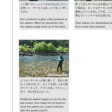
ごく弱いプレッシャーをかけながらライン
寄ってきたサーモンは今度はジ
を巻くと、サーモンはあっさり近くに寄っ
り始める。ロッドをサーモンの
てきた。
素直にラインを出してやる。こ
弱なプレッシャーを与え続ける
Ken continues to give a faint pressure to
the salmon. When he wound the reel,
Then salmon ran downstream sl
the salmon easily came up to the bank.
Ken's same faint pressure.
ようやくサーモンが我に返って、流心に向
かって走り出した。ロッドを思いっきり曲
げてフッキング。アタリがあってからここ
まで、何と9分もかかった。
Finally the salmon began to run into the
fast current. Ken made his rod bend to
hook the salmon up. It was 9 minutes
after the gentle touch!!!