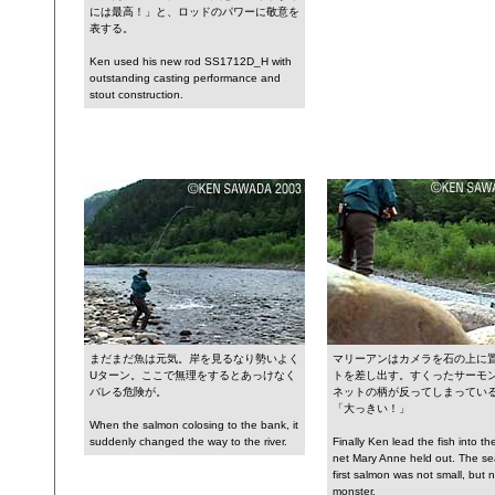
には最高！」と、ロッドのパワーに敬意を
表する。
Ken used his new rod SS1712D_H with
outstanding casting performance and
stout construction.
まだまだ魚は元気。岸を見るなり勢いよく
マリーアンはカメラを石の上に
Uターン。ここで無理をするとあっけなく
トを差し出す。すくったサーモ
バレる危険が。
ネットの柄が反ってしまってい
「大っきい！」
When the salmon colosing to the bank, it
suddenly changed the way to the river.
Finally Ken lead the fish into th
net Mary Anne held out. The s
first salmon was not small, but 
monster.