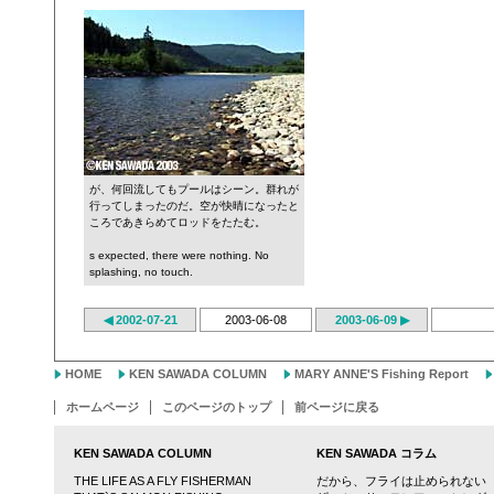
が、何回流してもプールはシーン。群れが
行ってしまったのだ。空が快晴になったと
ころであきらめてロッドをたたむ。
s expected, there were nothing. No
splashing, no touch.
◀ 2002-07-21
2003-06-08
2003-06-09 ▶
HOME
KEN SAWADA COLUMN
MARY ANNE'S Fishing Report
ホームページ
このページのトップ
前ページに戻る
KEN SAWADA COLUMN
KEN SAWADA コラム
THE LIFE AS A FLY FISHERMAN
だから、フライは止められない