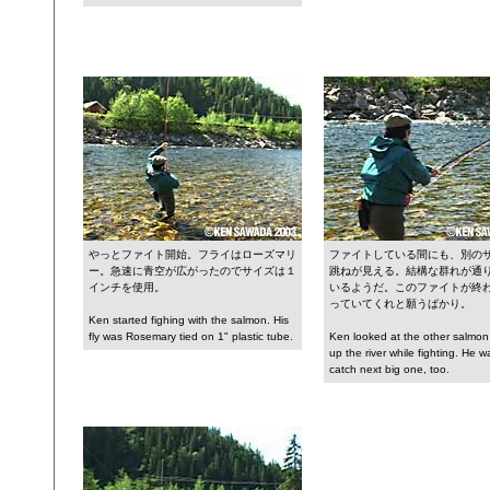
やっとファイト開始。フライはローズマリ
ファイトしている間にも、別の
ー。急速に青空が広がったのでサイズは１
跳ねが見える。結構な群れが通
インチを使用。
いるようだ。このファイトが終
っていてくれと願うばかり。
Ken started fighing with the salmon. His
fly was Rosemary tied on 1" plastic tube.
Ken looked at the other salmon
up the river while fighting. He 
catch next big one, too.