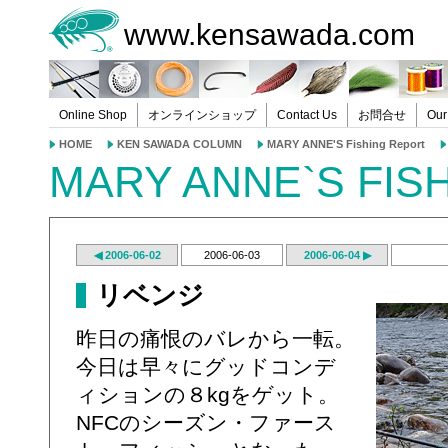
www.kensawada.com
Online Shop
オンラインショップ
Contact Us
お問合せ
Our
HOME
KEN SAWADA COLUMN
MARY ANNE'S Fishing Report
MARY ANNE`S FIS
◀ 2006-06-02
2006-06-03
2006-06-04 ▶
リベンジ
昨日の痛恨のバレから一転。
今日は早々にグッドコンデ
ィションの８kgをゲット。
NFCのシーズン・ファース