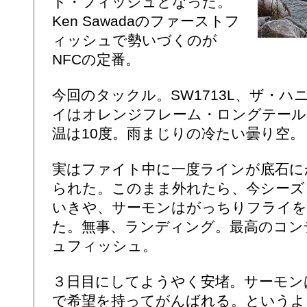
ト・フィッシュとなった。
Ken Sawadaのファーストフ
ィッシュで勢いづくのが
NFCの定番。
今回のタックル。SW1713L、ザ・ハニカム
イはオレンジフレーム・ロングテール。
温は10度。雨まじりの冷たい曇り空。
実はファイト中に一度ラインが底石に
られた。このまま外れたら、今シーズ
いきや、サーモンはがっちりフライを
た。無事、ランディング。最高のコン
ュフィッシュ。
３日目にしてようやく安堵。サーモン
で希望を持ってがんばれる。というよ