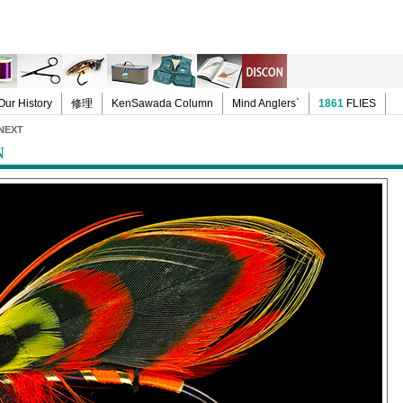
Our History
修理
KenSawada Column
Mind Anglers`
1861
FLIES
NEXT
N