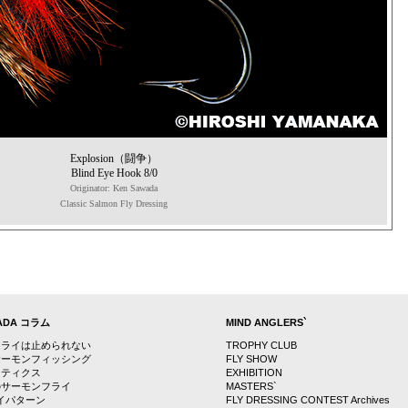
Explosion（闘争）
Blind Eye Hook 8/0
Originator: Ken Sawada
Classic Salmon Fly Dressing
WADA コラム
MIND ANGLERS`
フライは止められない
TROPHY CLUB
サーモンフィッシング
FLY SHOW
クティクス
EXHIBITION
のサーモンフライ
MASTERS`
ライパターン
FLY DRESSING CONTEST Archives