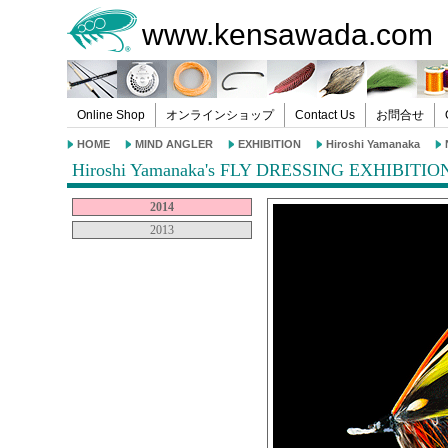
www.kensawada.com
Online Shop
オンラインショップ
Contact Us
お問合せ
HOME
MIND ANGLER
EXHIBITION
Hiroshi Yamanaka
Hiroshi Yamanaka's FLY DRESSING EXHIBITIO
2014
2013