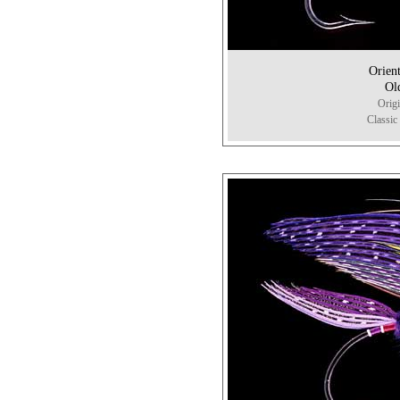
Ori
Ol
Orig
Classic