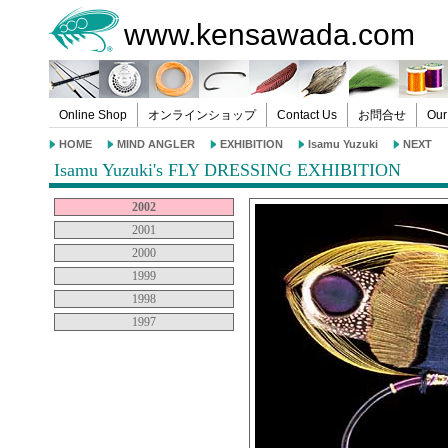
www.kensawada.com
Online Shop
オンラインショップ
Contact Us
お問合せ
Our
HOME
MIND ANGLER
EXHIBITION
Isamu Yuzuki
NEXT
Isamu Yuzuki's FLY DRESSING EXHIBITION
2002
2001
2000
1999
1998
1997