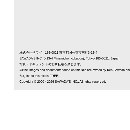
株式会社サワダ 185-0021 東京都国分寺市南町3-13-4
SAWADA'S INC. 3-13-4 Minamicho, Kokubunji, Tokyo 185-0021, Japan
写真・ドキュメントの無断転載を禁じます。
All the images and documents found on this site are owned by Ken Sawada and
But, link to this site is FREE.
Copyright © 2000 - 2026 SAWADA'S INC.. All rights reserved.